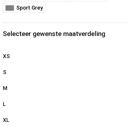
Sport Grey
Selecteer gewenste maatverdeling
XS
S
M
L
XL