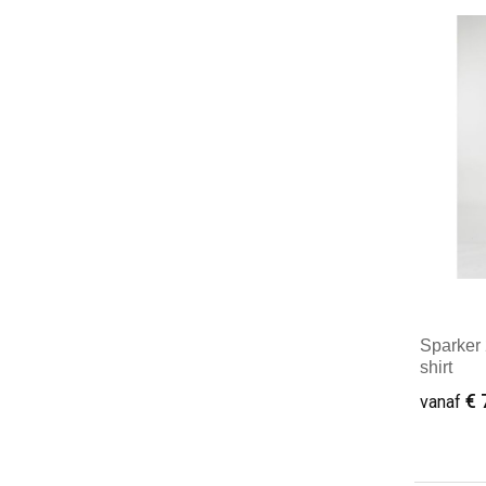
Minim
Sparker 
shirt
€ 
vanaf