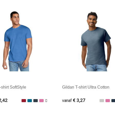
ale afname: 25
Minimale afname: 25
shirt SoftStyle
Gildan T-shirt Ultra Cotton
2,42
€ 3,27
vanaf