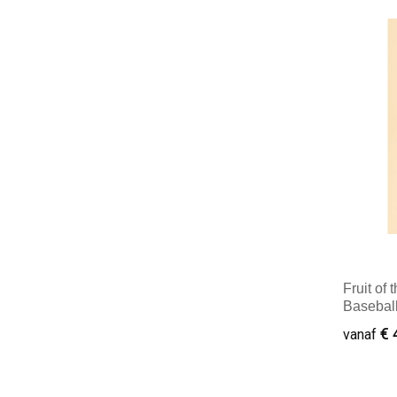
Minim
Fruit of
Basebal
€ 
vanaf