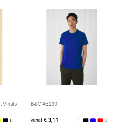
Minimale afname: 25
t V-hals
B&C #E190
€ 3,11
vanaf