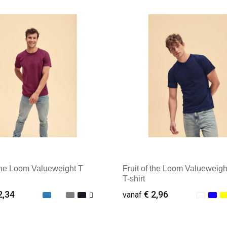
ale afname: 25
Minimale afname: 25
 the Loom Valueweight T
Fruit of the Loom Valueweigh
T-shirt
2,34
€ 2,96
vanaf