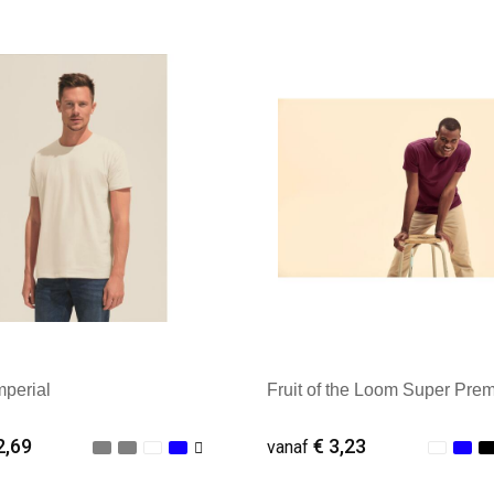
ale afname: 25
Minimale afname: 25
perial
Fruit of the Loom Super Pre
2,69
€ 3,23
vanaf