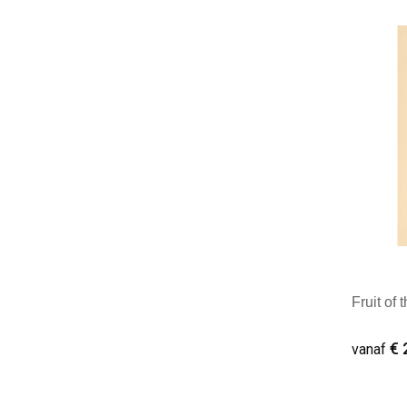
Minim
Fruit of
€ 
vanaf