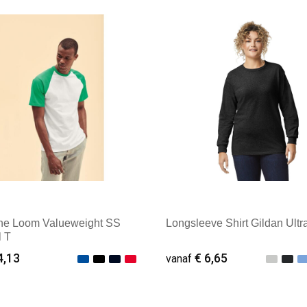
ale afname: 25
Minimale afname: 25
 the Loom Valueweight SS
Longsleeve Shirt Gildan Ultr
l T
4,13
€ 6,65
vanaf