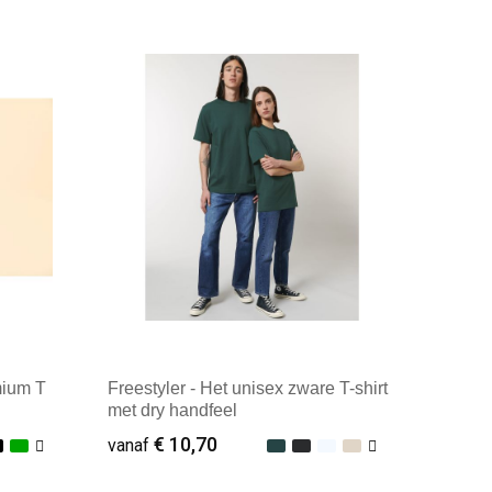
Minimale afname: 25
mium T
Freestyler - Het unisex zware T-shirt
met dry handfeel
€ 10,70
vanaf