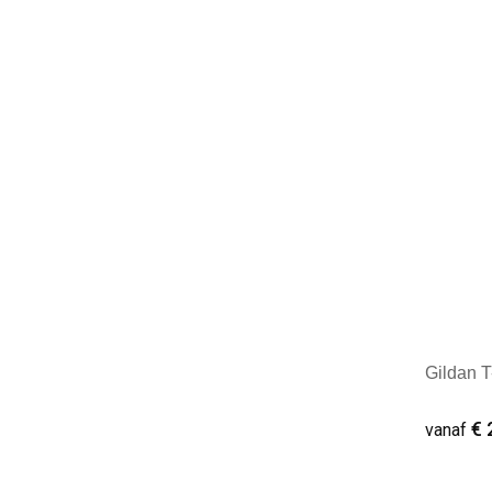
Minim
Gildan T-
€ 
vanaf