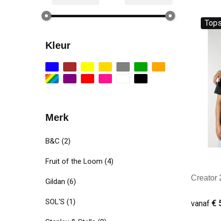
Tops
Kleur
Merk
B&C
(2)
Fruit of the Loom
(4)
Creator 2
Gildan
(6)
SOL'S
(1)
€ 
vanaf