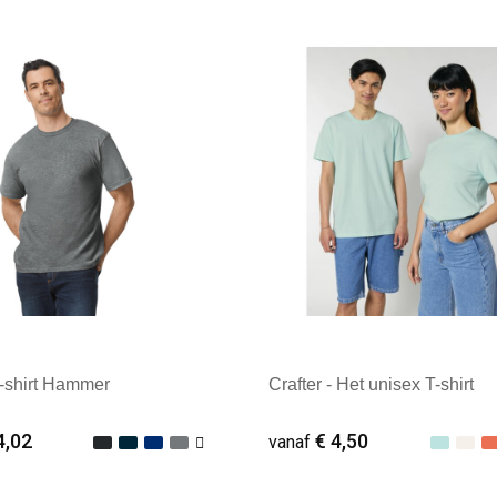
ale afname: 25
Minimale afname: 25
-shirt Hammer
Crafter - Het unisex T-shirt
4,02
€ 4,50
vanaf