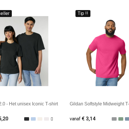
eller
Tip !!
.0 - Het unisex Iconic T-shirt
Gildan Softstyle Midweight T-
5,20
€ 3,14
vanaf