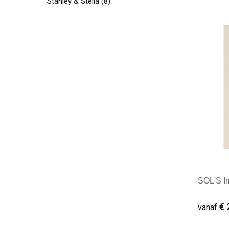
Stanley & Stella
(8)
Minim
SOL'S Im
€ 
vanaf