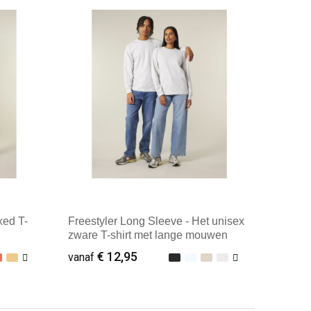
Minimale afname: 25
xed T-
Freestyler Long Sleeve - Het unisex
zware T-shirt met lange mouwen
€ 12,95
vanaf