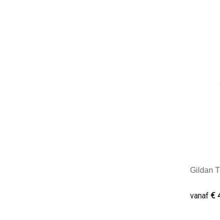
Minim
Gildan T
€ 
vanaf