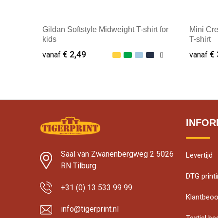
Gildan Softstyle Midweight T-shirt for
Mini Cre
kids
T-shirt
€ 2,49
€ 
vanaf
vanaf
Minimale afname: 25
Mini
INFOR
Saal van Zwanenbergweg 2 5026
Levertijd
RN Tilburg
DTG print
+31 (0) 13 533 99 99
Klantbeoo
info@tigerprint.nl
Textiel b