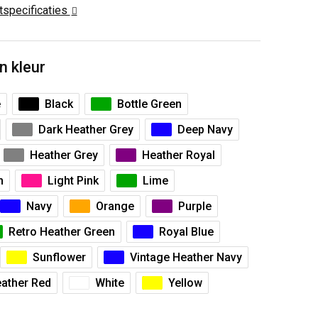
ctspecificaties
n kleur
e
Black
Bottle Green
Dark Heather Grey
Deep Navy
Heather Grey
Heather Royal
n
Light Pink
Lime
Navy
Orange
Purple
Retro Heather Green
Royal Blue
Sunflower
Vintage Heather Navy
eather Red
White
Yellow