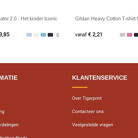
ator 2.0 - Het kinder Iconic
Gildan Heavy Cotton T-shirt f
3,85
€ 2,21
vanaf
male afname: 25
Minimale afname: 10
MATIE
KLANTENSERVICE
Over Tigerprint
ing
Contacteer ons
rdelingen
Veelgestelde vragen
edrukken Breda