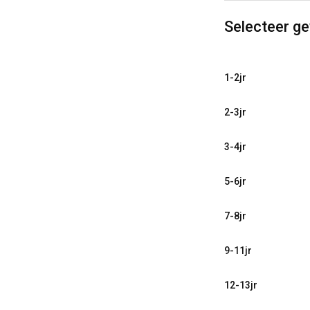
Selecteer g
1-2jr
2-3jr
3-4jr
5-6jr
7-8jr
9-11jr
12-13jr