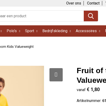
Over ons
Contact
Polo's
Sport
Bedrijfskleding
Accessoires
Loom Kids Valueweight
Fruit o
Valuewe
€ 1,80
vanaf
Artikelnummer:
6