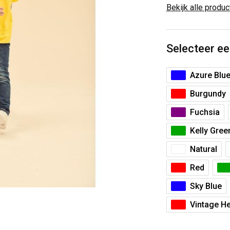
Bekijk alle produ
Selecteer ee
Azure Blu
Burgundy
Fuchsia
Kelly Gree
Natural
Red
Sky Blue
Vintage H