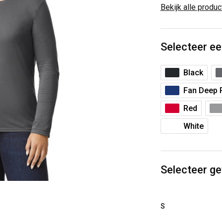
Bekijk alle produ
Selecteer ee
Black
Fan Deep 
Red
White
Selecteer g
S