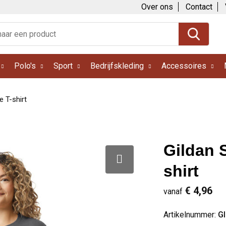
Over ons
Contact
Polo's
Sport
Bedrijfskleding
Accessoires
e T-shirt
Gildan 
shirt
€ 4,96
vanaf
Artikelnummer:
G