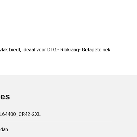
vlak biedt, ideaal voor DTG.- Ribkraag- Getapete nek
ies
IL64400_CR42-2XL
ldan