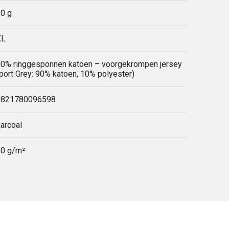
0 g
XL
0% ringgesponnen katoen – voorgekrompen jersey
port Grey: 90% katoen, 10% polyester)
0821780096598
arcoal
0 g/m²