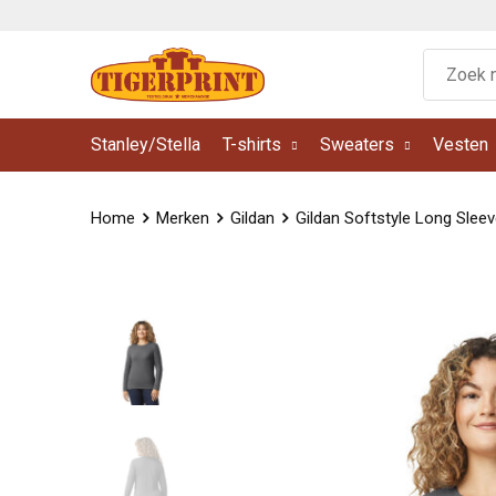
Stanley/Stella
T-shirts
Sweaters
Vesten
Home
Merken
Gildan
Gildan Softstyle Long Sleev